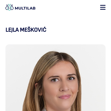
×
LEJLA MEŠKOVIĆ
POČETNA
O NAMA
SEKTORI I USLUGE
NOVOSTI
GALERIJA
KONTAKT
MULTILAB WEB SHOP