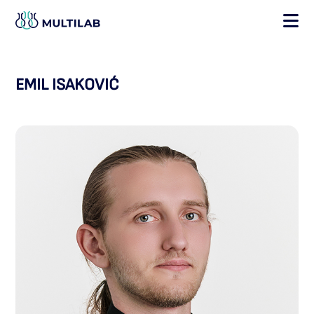
×
EMIL ISAKOVIĆ
POČETNA
O NAMA
SEKTORI I USLUGE
NOVOSTI
GALERIJA
KONTAKT
MULTILAB WEB SHOP