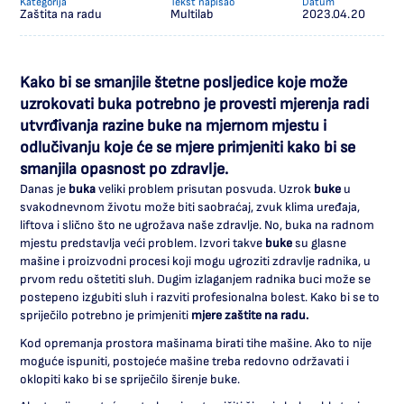
Kategorija
Tekst napisao
Datum
Zaštita na radu
Multilab
2023.04.20
KONTAKT
MULTILAB WEB SHOP
Kako bi se smanjile štetne posljedice koje može
uzrokovati buka potrebno je provesti mjerenja radi
utvrđivanja razine buke na mjernom mjestu i
odlučivanju koje će se mjere primjeniti kako bi se
smanjila opasnost po zdravlje.
Danas je
buka
veliki problem prisutan posvuda. Uzrok
buke
u
svakodnevnom životu može biti saobraćaj, zvuk klima uređaja,
liftova i slično što ne ugrožava naše zdravlje. No, buka na radnom
mjestu predstavlja veći problem. Izvori takve
buke
su glasne
mašine i proizvodni procesi koji mogu ugroziti zdravlje radnika, u
prvom redu oštetiti sluh. Dugim izlaganjem radnika buci može se
postepeno izgubiti sluh i razviti profesionalna bolest. Kako bi se to
spriječilo potrebno je primjeniti
mjere zaštite na radu.
Kod opremanja prostora mašinama birati
tihe mašine
. Ako to nije
moguće ispuniti, postojeće mašine treba redovno održavati i
oklopiti kako bi se spriječilo širenje buke.