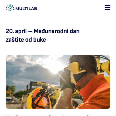
×
20. april – Međunarodni dan
zaštite od buke
POČETNA
O NAMA
SEKTORI I USLUGE
NOVOSTI
GALERIJA